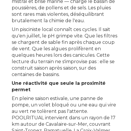
mistral et brise marine — charge le bassin de
poussières, de pollens et de sels. Les pluies
sont rares mais violentes, déséquilibrant
brutalement la chimie de l'eau.
Un pisciniste local connaît ces cycles. Il sait
qu'en juillet, le pH grimpe vite. Que les filtres
se chargent de sable fin après chaque coup
de vent. Que les algues prolifèrent en
quelques heures lors des canicules. Cette
lecture du terrain ne s'improvise pas : elle se
construit saison après saison, sur des
centaines de bassins.
Une réactivité que seule la proximité
permet
En pleine saison estivale, une panne de
pompe, un volet bloqué ou une eau qui vire
au vert ne tolèrent pas l'attente.
POOLRITUAL intervient dans un rayon de 17
km autour de Cavalaire-sur-Mer, couvrant
Saint-Tropez, Ramatuelle, La Croix-Valmer,